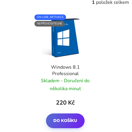
e
1
položek celkem
n
V
í
ON-LINE AKTIVACE
ý
p
NEPŘENOSITELNÉ
p
r
i
o
s
d
p
u
r
k
Windows 8.1
o
t
Professional
d
ů
Skladem - Doručení do
u
několika minut
k
t
220 Kč
ů
DO KOŠÍKU