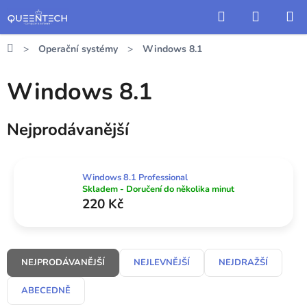
Přejít
Hledat
NÁKUP
na
KOŠÍK
obsah
Domů
Operační systémy
Windows 8.1
Windows 8.1
Nejprodávanější
Windows 8.1 Professional
Skladem - Doručení do několika minut
220 Kč
Ř
NEJPRODÁVANĚJŠÍ
NEJLEVNĚJŠÍ
NEJDRAŽŠÍ
a
z
ABECEDNĚ