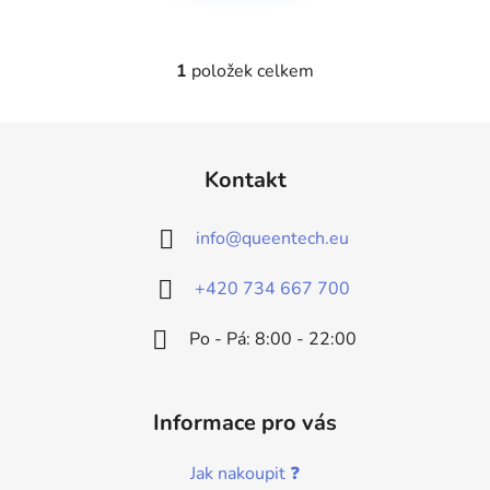
1
položek celkem
O
v
l
Z
á
á
d
Kontakt
p
a
a
c
info
@
queentech.eu
t
í
p
í
+420 734 667 700
r
v
Po - Pá: 8:00 - 22:00
k
y
v
ý
Informace pro vás
p
i
Jak nakoupit ❓