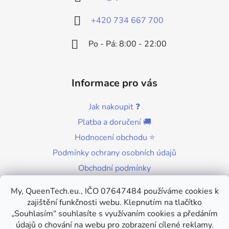
t
í
+420 734 667 700
Po - Pá: 8:00 - 22:00
Informace pro vás
Jak nakoupit ❓
Platba a doručení 🚚
Hodnocení obchodu ⭐
Podmínky ochrany osobních údajů
Obchodní podmínky
Kontakty
My, QueenTech.eu., IČO 07647484 používáme cookies k
zajištění funkčnosti webu. Klepnutím na tlačítko
„Souhlasím“ souhlasíte s využívaním cookies a předáním
údajů o chování na webu pro zobrazení cílené reklamy.