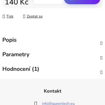
140 Kč
Měrná cena:
Tisk
Zeptat se
Popis
Parametry
Hodnocení (1)
Z
á
Kontakt
p
a
info
@
queentech.eu