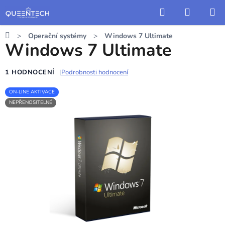
Přejít
Hledat
NÁKUP
na
KOŠÍK
obsah
Domů
Operační systémy
Windows 7 Ultimate
Windows 7 Ultimate
1 HODNOCENÍ
Podrobnosti hodnocení
Průměrné
hodnocení
ON-LINE AKTIVACE
NEPŘENOSITELNÉ
produktu
je
5,0
z
5
hvězdiček.