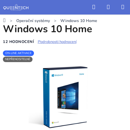
Přejít
Hledat
NÁKUP
na
KOŠÍK
obsah
Domů
Operační systémy
Windows 10 Home
Windows 10 Home
12 HODNOCENÍ
Podrobnosti hodnocení
Průměrné
hodnocení
ON-LINE AKTIVACE
NEPŘENOSITELNÉ
produktu
je
5,0
z
5
hvězdiček.