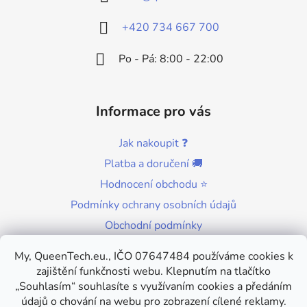
t
í
+420 734 667 700
Po - Pá: 8:00 - 22:00
Informace pro vás
Jak nakoupit ❓
Platba a doručení 🚚
Hodnocení obchodu ⭐
Podmínky ochrany osobních údajů
Obchodní podmínky
Kontakty
My, QueenTech.eu., IČO 07647484 používáme cookies k
zajištění funkčnosti webu. Klepnutím na tlačítko
„Souhlasím“ souhlasíte s využívaním cookies a předáním
údajů o chování na webu pro zobrazení cílené reklamy.