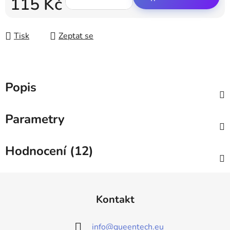
115 Kč
Měrná cena:
Tisk
Zeptat se
Popis
Parametry
Hodnocení (12)
Z
á
Kontakt
p
a
info
@
queentech.eu