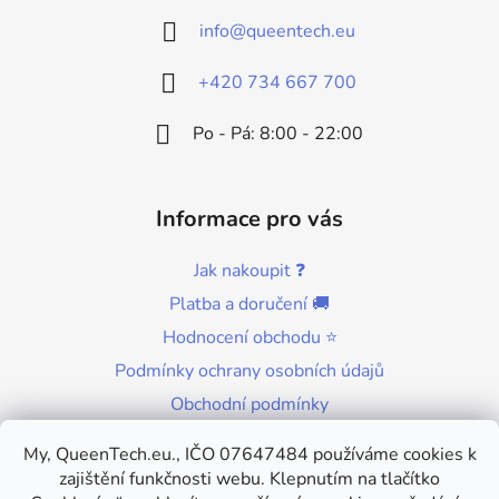
a
info
@
queentech.eu
t
í
+420 734 667 700
Po - Pá: 8:00 - 22:00
Informace pro vás
Jak nakoupit ❓
Platba a doručení 🚚
Hodnocení obchodu ⭐
Podmínky ochrany osobních údajů
Obchodní podmínky
Kontakty
My, QueenTech.eu., IČO 07647484 používáme cookies k
zajištění funkčnosti webu. Klepnutím na tlačítko