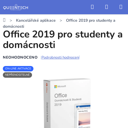
Přejít
Hledat
NÁKUP
na
KOŠÍK
obsah
Domů
Kancelářské aplikace
Office 2019 pro studenty a
domácnosti
Office 2019 pro studenty a
domácnosti
NEOHODNOCENO
Podrobnosti hodnocení
Průměrné
hodnocení
ON-LINE AKTIVACE
NEPŘENOSITELNÉ
produktu
je
0,0
z
5
hvězdiček.