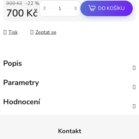
900 Kč
–22 %
DO KOŠÍKU
700 Kč
Měrná cena:
Tisk
Zeptat se
Popis
Parametry
Hodnocení
Z
á
Kontakt
p