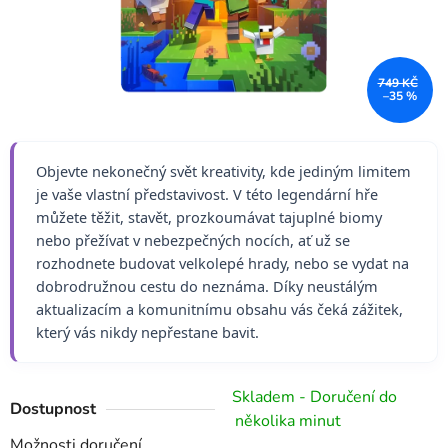
749 KČ
–35 %
Objevte nekonečný svět kreativity, kde jediným limitem
je vaše vlastní představivost
. V této legendární hře
můžete těžit, stavět, prozkoumávat tajuplné biomy
nebo přežívat v nebezpečných nocích, ať už se
rozhodnete budovat velkolepé hrady, nebo se vydat na
dobrodružnou cestu do neznáma. Díky neustálým
aktualizacím a komunitnímu obsahu vás čeká zážitek,
který vás nikdy nepřestane bavit.
Skladem - Doručení do
Dostupnost
několika minut
Možnosti doručení