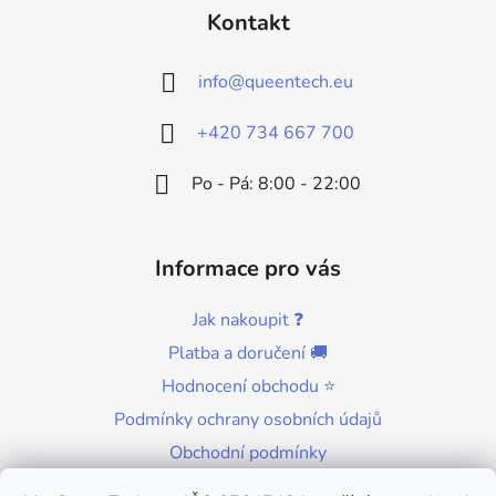
á
Kontakt
p
a
info
@
queentech.eu
t
í
+420 734 667 700
Po - Pá: 8:00 - 22:00
Informace pro vás
Jak nakoupit ❓
Platba a doručení 🚚
Hodnocení obchodu ⭐
Podmínky ochrany osobních údajů
Obchodní podmínky
Kontakty