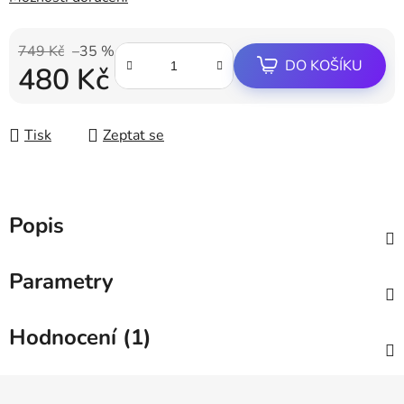
749 Kč
–35 %
DO KOŠÍKU
480 Kč
Měrná cena:
Tisk
Zeptat se
Popis
Parametry
Hodnocení (1)
Z