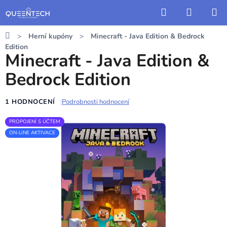
Přejít
Hledat
NÁKUP
na
KOŠÍK
obsah
Domů
Herní kupóny
Minecraft - Java Edition & Bedrock
Edition
Minecraft - Java Edition &
Bedrock Edition
1 HODNOCENÍ
Podrobnosti hodnocení
Průměrné
hodnocení
PROPOJENÍ S ÚČTEM
ON-LINE AKTIVACE
produktu
je
5,0
z
5
hvězdiček.