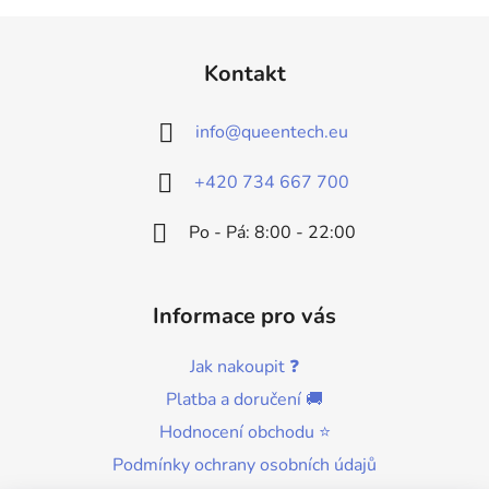
á
d
Z
n
a
á
í
c
Kontakt
p
í
p
a
info
@
queentech.eu
r
t
v
í
k
+420 734 667 700
y
v
Po - Pá: 8:00 - 22:00
ý
p
i
Informace pro vás
s
u
Jak nakoupit ❓
Platba a doručení 🚚
Hodnocení obchodu ⭐
Podmínky ochrany osobních údajů