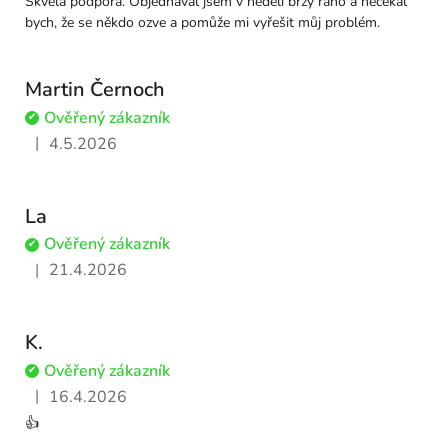
Skvělá podpora. Objednával jsem v neděli brzy ráno a nečekal
bych, že se někdo ozve a pomůže mi vyřešit můj problém.
Martin Černoch
Ověřený zákazník
✔
|
4.5.2026
Hodnocení obchodu je 5 z 5 hvězdiček.
La
Ověřený zákazník
✔
|
21.4.2026
Hodnocení obchodu je 5 z 5 hvězdiček.
K.
Ověřený zákazník
✔
|
16.4.2026
Hodnocení obchodu je 5 z 5 hvězdiček.
👍