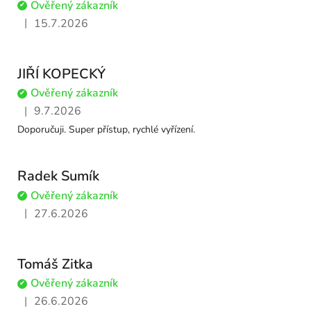
Ověřený zákazník
✔
|
15.7.2026
Hodnocení obchodu je 5 z 5 hvězdiček.
JIŘÍ KOPECKÝ
Ověřený zákazník
✔
|
9.7.2026
Hodnocení obchodu je 5 z 5 hvězdiček.
Doporučuji. Super přístup, rychlé vyřízení.
Radek Sumík
Ověřený zákazník
✔
|
27.6.2026
Hodnocení obchodu je 5 z 5 hvězdiček.
Tomáš Zitka
Ověřený zákazník
✔
|
26.6.2026
Hodnocení obchodu je 5 z 5 hvězdiček.