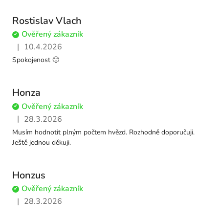
Rostislav Vlach
Ověřený zákazník
✔
|
10.4.2026
Hodnocení obchodu je 5 z 5 hvězdiček.
Spokojenost 🙂
Honza
Ověřený zákazník
✔
|
28.3.2026
Hodnocení obchodu je 5 z 5 hvězdiček.
Musím hodnotit plným počtem hvězd. Rozhodně doporučuji.
Ještě jednou děkuji.
Honzus
Ověřený zákazník
✔
|
28.3.2026
Hodnocení obchodu je 5 z 5 hvězdiček.