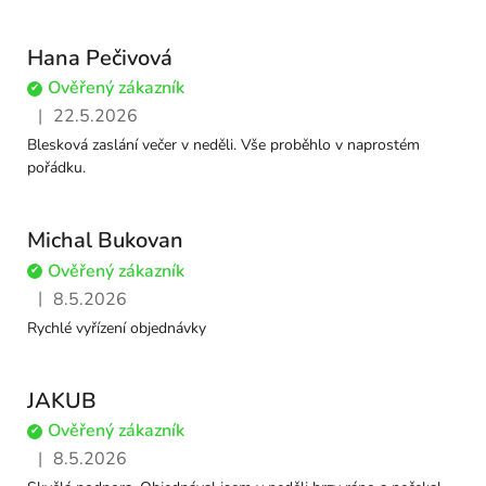
Hana Pečivová
Ověřený zákazník
✔
|
22.5.2026
Hodnocení obchodu je 5 z 5 hvězdiček.
Blesková zaslání večer v neděli. Vše proběhlo v naprostém
pořádku.
Michal Bukovan
Ověřený zákazník
✔
|
8.5.2026
Hodnocení obchodu je 5 z 5 hvězdiček.
Rychlé vyřízení objednávky
JAKUB
Ověřený zákazník
✔
|
8.5.2026
Hodnocení obchodu je 5 z 5 hvězdiček.