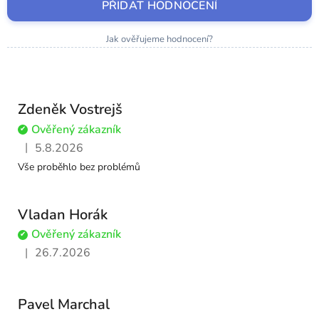
PŘIDAT HODNOCENÍ
Jak ověřujeme hodnocení?
V
ý
p
Zdeněk Vostrejš
i
s
Ověřený zákazník
✔
h
|
5.8.2026
Hodnocení obchodu je 5 z 5 hvězdiček.
o
Vše proběhlo bez problémů
d
n
Vladan Horák
o
Ověřený zákazník
✔
c
|
26.7.2026
e
Hodnocení obchodu je 5 z 5 hvězdiček.
n
í
Pavel Marchal