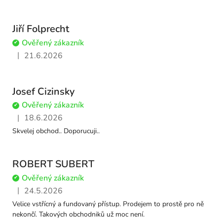
Jiří Folprecht
Ověřený zákazník
✔
|
21.6.2026
Hodnocení obchodu je 5 z 5 hvězdiček.
Josef Cizinsky
Ověřený zákazník
✔
|
18.6.2026
Hodnocení obchodu je 5 z 5 hvězdiček.
Skvelej obchod.. Doporucuji..
ROBERT SUBERT
Ověřený zákazník
✔
|
24.5.2026
Hodnocení obchodu je 5 z 5 hvězdiček.
Velice vstřícný a fundovaný přístup. Prodejem to prostě pro ně
nekončí. Takových obchodniků už moc není.