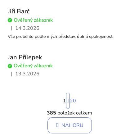
Jiří Barč
Ověřený zákazník
✔
|
14.3.2026
Hodnocení obchodu je 5 z 5 hvězdiček.
Vše proběhlo podle mých představ, úplná spokojenost.
Jan Přílepek
Ověřený zákazník
✔
|
13.3.2026
Hodnocení obchodu je 5 z 5 hvězdiček.
S
1
t
20
r
á
385
položek celkem
O
n
v
k
NAHORU
l
o
á
v