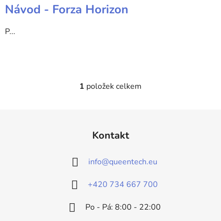
Návod - Forza Horizon
P...
1
položek celkem
O
v
l
Z
á
á
d
Kontakt
p
a
a
c
info
@
queentech.eu
t
í
p
í
+420 734 667 700
r
v
Po - Pá: 8:00 - 22:00
k