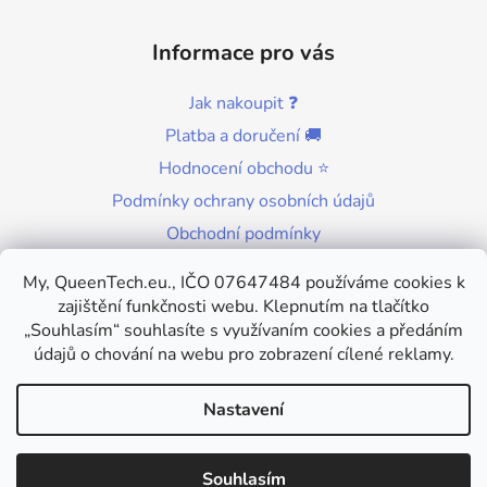
y
v
ý
Informace pro vás
p
i
Jak nakoupit ❓
s
Platba a doručení 🚚
u
Hodnocení obchodu ⭐
Podmínky ochrany osobních údajů
Obchodní podmínky
Kontakty
My, QueenTech.eu., IČO 07647484 používáme cookies k
zajištění funkčnosti webu. Klepnutím na tlačítko
„Souhlasím“ souhlasíte s využívaním cookies a předáním
údajů o chování na webu pro zobrazení cílené reklamy.
Nastavení
Copyright 2026
QueenTech
. Všechna práva vyhrazena.
Souhlasím
Upravit nastavení cookies
🚚 Čekání na dlouhé doručení je již minulostí, my jsme schopni Vám